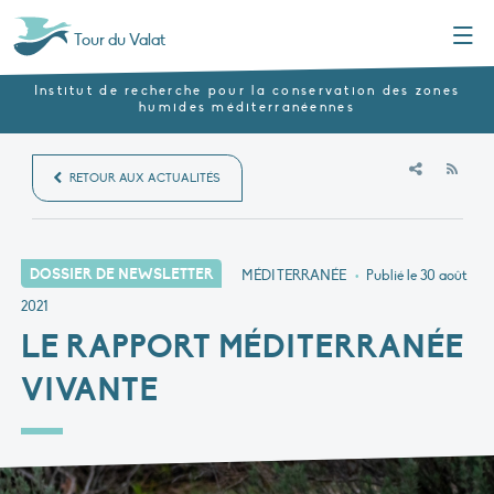
Menu
Tour du Valat
Institut de recherche pour la conservation des zones
humides méditerranéennes
RSS
RETOUR AUX ACTUALITÉS
DOSSIER DE NEWSLETTER
MÉDITERRANÉE
•
Publié le
30 août
2021
LE RAPPORT MÉDITERRANÉE
VIVANTE