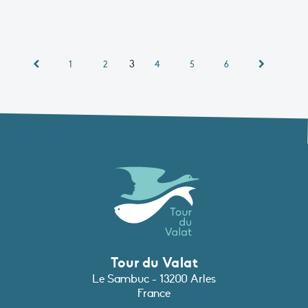
3
1
2
4
5
6
Tour du Valat
Le Sambuc - 13200 Arles
France