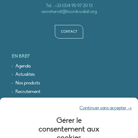
Tél. :
+33 (0)4 90 97 20 13
secretariat@tourduvalat.org
CONTACT
EN BREF
Agenda
Actualités
Nos produits
Recrutement
Recevoir nos infos
Continuer sans accepter →
Logo & plan d’accès
Gérer le
INFORMATIONS LÉGALES
consentement aux
Mentions légales
cookies