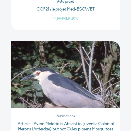
Actu projet
COP21 : le projet Med-ESCWET
11 JANVIER 2016
Publications
Article – Avian Malaria is Absent in Juvenile Colonial
Herons (Ardeidae) but not Culex pipiens Mosquitoes