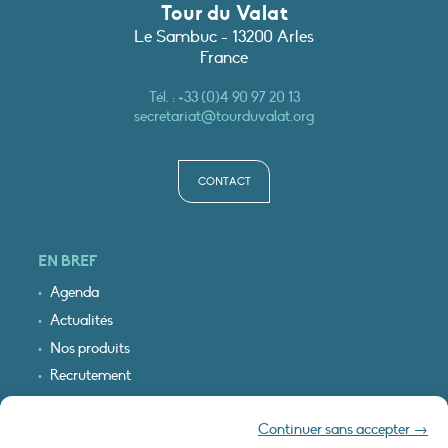
Tour du Valat
Le Sambuc - 13200 Arles
France
Tél. :
+33 (0)4 90 97 20 13
secretariat@tourduvalat.org
CONTACT
EN BREF
Agenda
Actualités
Nos produits
Recrutement
Recevoir nos infos
Continuer sans accepter →
Logo & plan d’accès