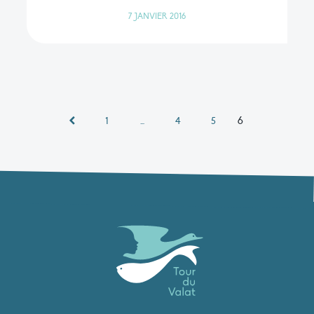
7 JANVIER 2016
6
1
…
4
5