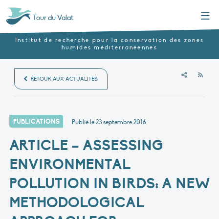
Menu
Tour du Valat
Institut de recherche pour la conservation des zones
humides méditerranéennes
RSS
RETOUR AUX ACTUALITÉS
PUBLICATIONS
Publié le
23 septembre 2016
ARTICLE – ASSESSING
ENVIRONMENTAL
POLLUTION IN BIRDS: A NEW
METHODOLOGICAL