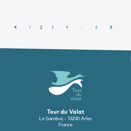
2
1
3
4
…
6
Tour du Valat
Le Sambuc - 13200 Arles
France