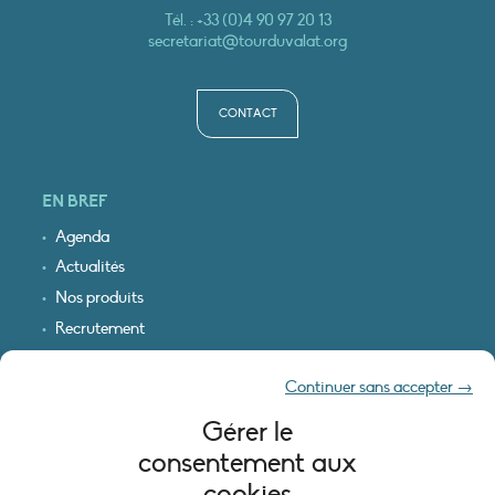
Tél. :
+33 (0)4 90 97 20 13
secretariat@tourduvalat.org
CONTACT
EN BREF
Agenda
Actualités
Nos produits
Recrutement
Recevoir nos infos
Continuer sans accepter →
Logo & plan d’accès
Gérer le
INFORMATIONS LÉGALES
consentement aux
Mentions légales
cookies