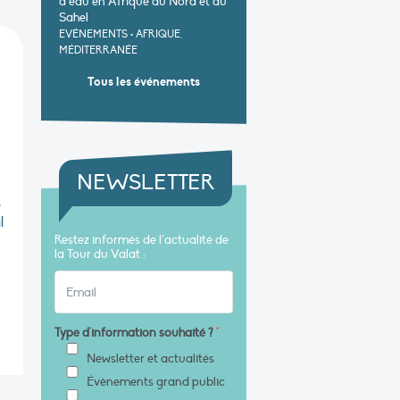
d’eau en Afrique du Nord et au
Sahel
EVÉNEMENTS
•
AFRIQUE,
MÉDITERRANÉE
Tous les événements
NEWSLETTER
e
l
Restez informés de l’actualité de
la Tour du Valat :
Type d'information souhaité ?
*
Newsletter et actualités
Évènements grand public