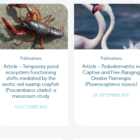
Publications
Publications
Article – Temporary pond
Article – Pododermatitis i
ecosystem functioning
Captive and Free-Ranging
shifts mediated by the
Greater Flamingos
exotic red swamp crayfish
(Phoenicopterus roseus)
(Procambarus clarkii): a
29 SEPTEMBRE 2015
mesocosm study
13 OCTOBRE 2015