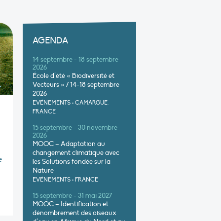
AGENDA
14 septembre - 18 septembre
2026
École d’été « Biodiversité et
Vecteurs » / 14-18 septembre
2026
EVÉNEMENTS
•
CAMARGUE,
FRANCE
15 septembre - 30 novembre
2026
MOOC – Adaptation au
changement climatique avec
e
les Solutions fondée sur la
Nature
EVÉNEMENTS
•
FRANCE
15 septembre - 31 mai 2027
MOOC – Identification et
dénombrement des oiseaux