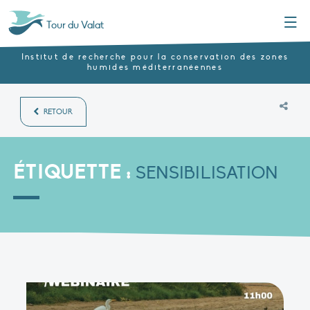
Menu
Tour du Valat
Institut de recherche pour la conservation des zones
humides méditerranéennes
RETOUR
ÉTIQUETTE :
SENSIBILISATION