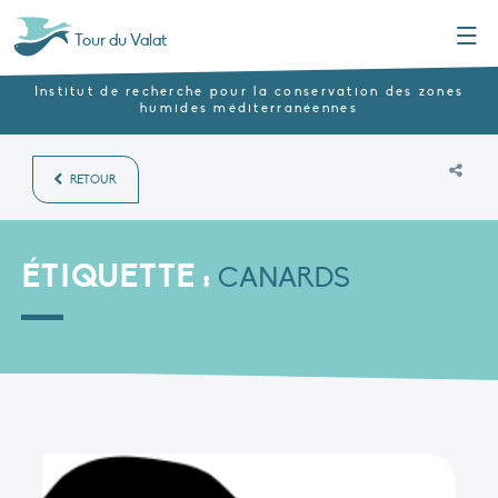
Menu
Tour du Valat
Institut de recherche pour la conservation des zones
humides méditerranéennes
RETOUR
ÉTIQUETTE :
CANARDS