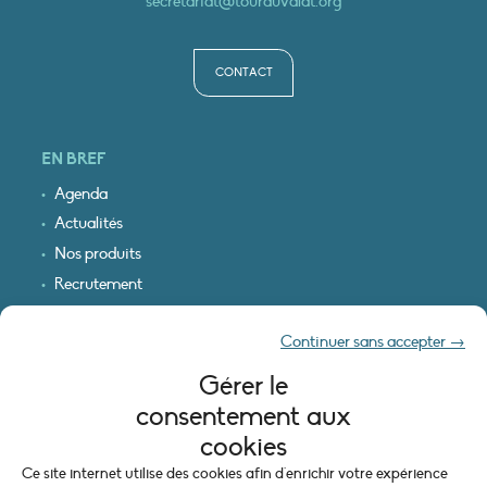
secretariat@tourduvalat.org
CONTACT
EN BREF
Agenda
Actualités
Nos produits
Recrutement
Recevoir nos infos
Continuer sans accepter →
Logo & plan d’accès
Gérer le
INFORMATIONS LÉGALES
consentement aux
Mentions légales
cookies
Plan du site
Ce site internet utilise des cookies afin d'enrichir votre expérience
Politique de cookies (UE)