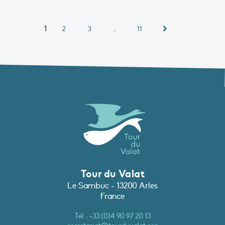
1
2
3
…
11
Tour du Valat
Le Sambuc - 13200 Arles
France
Tél. :
+33 (0)4 90 97 20 13