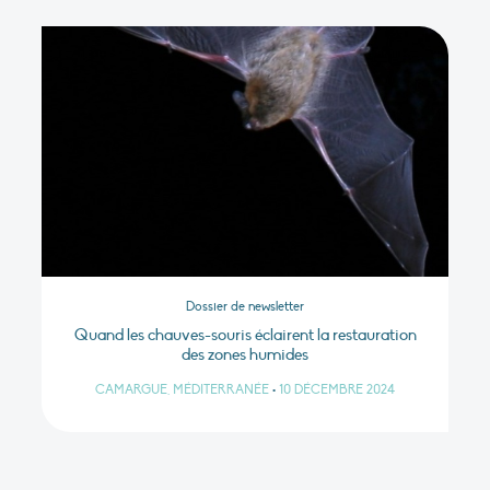
Dossier de newsletter
Quand les chauves-souris éclairent la restauration
des zones humides
CAMARGUE, MÉDITERRANÉE
•
10 DÉCEMBRE 2024