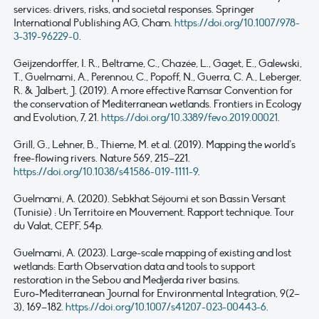
services: drivers, risks, and societal responses. Springer
International Publishing AG, Cham.
https://doi.org/10.1007/978-
3-319-96229-0
.
Geijzendorffer, I.
R., Beltrame, C., Chazée, L., Gaget, E., Galewski,
T., Guelmami, A., Perennou, C., Popoff, N., Guerra, C.
A., Leberger,
R. & Jalbert, J. (2019). A more effective Ramsar Convention for
the conservation of Mediterranean wetlands. Frontiers in Ecology
and Evolution, 7, 21.
https://doi.org/10.3389/fevo.2019.00021
.
Grill, G., Lehner, B., Thieme, M. et al. (2019). Mapping the world’s
free-flowing rivers. Nature 569, 215–221.
https://doi.org/10.1038/s41586-019-1111-9
.
Guelmami, A. (2020). Sebkhat Séjoumi et son Bassin Versant
(Tunisie) : Un Territoire en Mouvement. Rapport technique. Tour
du Valat, CEPF, 54p.
Guelmami, A. (2023). Large-scale mapping of existing and lost
wetlands: Earth Observation data and tools to support
restoration in the Sebou and Medjerda river basins.
Euro
‑
Mediterranean Journal for Environmental Integration, 9(2–
3), 169–182.
https://doi.org/10.1007/s41207-023-00443-6
.