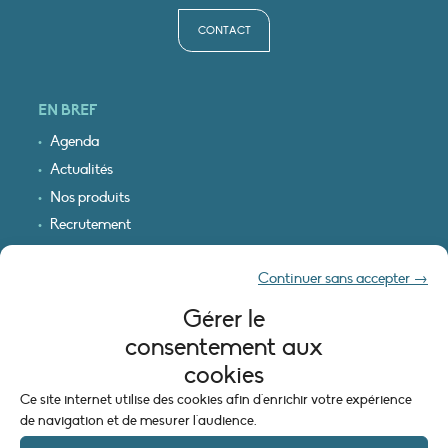
CONTACT
EN BREF
Agenda
Actualités
Nos produits
Recrutement
Recevoir nos infos
Continuer sans accepter →
Logo & plan d’accès
Gérer le
INFORMATIONS LÉGALES
consentement aux
Mentions légales
cookies
Plan du site
Ce site internet utilise des cookies afin d'enrichir votre expérience
Politique de cookies (UE)
de navigation et de mesurer l'audience.