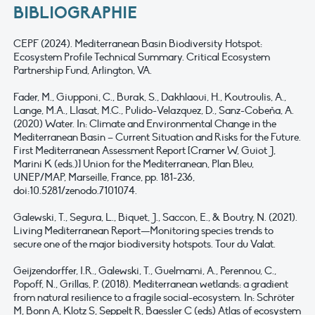
BIBLIOGRAPHIE
CEPF (2024). Mediterranean Basin Biodiversity Hotspot:
Ecosystem Profile Technical Summary. Critical Ecosystem
Partnership Fund, Arlington, VA.
Fader, M., Giupponi, C., Burak, S., Dakhlaoui, H., Koutroulis, A.,
Lange, M.A., Llasat, M.C., Pulido-Velazquez, D., Sanz-Cobeña, A.
(2020) Water. In: Climate and Environmental Change in the
Mediterranean Basin – Current Situation and Risks for the Future.
First Mediterranean Assessment Report [Cramer W, Guiot J,
Marini K (eds.)] Union for the Mediterranean, Plan Bleu,
UNEP/MAP, Marseille, France, pp. 181-236,
doi:10.5281/zenodo.7101074.
Galewski, T., Segura, L., Biquet, J., Saccon, E., & Boutry, N. (2021).
Living Mediterranean Report—Monitoring species trends to
secure one of the major biodiversity hotspots. Tour du Valat.
Geijzendorffer, I.R., Galewski, T., Guelmami, A., Perennou, C.,
Popoff, N., Grillas, P. (2018). Mediterranean wetlands: a gradient
from natural resilience to a fragile social-ecosystem. In: Schröter
M, Bonn A, Klotz S, Seppelt R, Baessler C (eds) Atlas of ecosystem