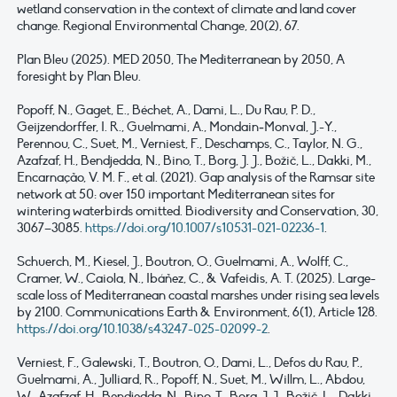
wetland conservation in the context of climate and land cover
change. Regional Environmental Change, 20(2), 67.
Plan Bleu (2025). MED 2050, The Mediterranean by 2050, A
foresight by Plan Bleu.
Popoff, N., Gaget, E., Béchet, A., Dami, L., Du Rau, P.
D.,
Geijzendorffer, I.
R., Guelmami, A., Mondain
‑
Monval, J.-Y.,
Perennou, C., Suet, M., Verniest, F., Deschamps, C., Taylor, N.
G.,
Azafzaf, H., Bendjedda, N., Bino, T., Borg, J.
J., Božič, L., Dakki, M.,
Encarnação, V.
M.
F., et al. (2021). Gap analysis of the Ramsar site
network at 50: over 150 important Mediterranean sites for
wintering waterbirds omitted. Biodiversity and Conservation, 30,
3067–3085.
https://doi.org/10.1007/s10531-021-02236-1
.
Schuerch, M., Kiesel, J., Boutron, O., Guelmami, A., Wolff, C.,
Cramer, W., Caiola, N., Ibáñez, C., & Vafeidis, A. T. (2025). Large-
scale loss of Mediterranean coastal marshes under rising sea levels
by 2100. Communications Earth & Environment, 6(1), Article 128.
https://doi.org/10.1038/s43247-025-02099-2
.
Verniest, F., Galewski, T., Boutron, O., Dami, L., Defos du Rau, P.,
Guelmami, A., Julliard, R., Popoff, N., Suet, M., Willm, L., Abdou,
W., Azafzaf, H., Bendjedda, N., Bino, T., Borg, J. J., Božič, L., Dakki,