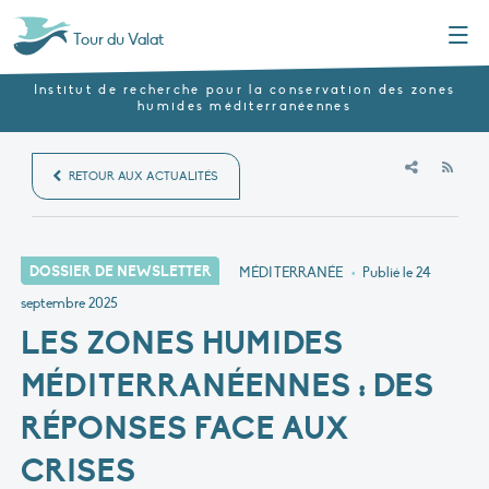
Menu
Tour du Valat
Institut de recherche pour la conservation des zones
humides méditerranéennes
RSS
RETOUR AUX ACTUALITÉS
DOSSIER DE NEWSLETTER
MÉDITERRANÉE
•
Publié le
24
septembre 2025
LES ZONES HUMIDES
MÉDITERRANÉENNES : DES
RÉPONSES FACE AUX
CRISES