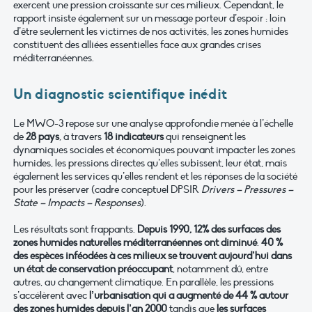
exercent une pression croissante sur ces milieux.
Cependant, le
rapport insiste également sur un message porteur d’espoir : loin
d’être seulement les victimes de nos activités, les zones humides
constituent des alliées essentielles face aux grandes crises
méditerranéennes.
Un diagnostic scientifique inédit
Le MWO-3 repose sur une analyse approfondie menée à l’échelle
de
28 pays
,
à travers
18 indicateurs
qui renseignent les
dynamiques sociales et économiques pouvant impacter les zones
humides, les pressions directes qu’elles subissent, leur état, mais
également les services qu’elles rendent et les réponses de la société
pour les préserver (cadre conceptuel
DPSIR
Drivers – Pressures –
State – Impacts – Responses
).
Les résultats sont frappants.
Depuis 1990, 12% des surfaces des
zones humides naturelles méditerranéennes ont diminué
.
40 %
des espèces inféodées à ces milieux se trouvent aujourd’hui dans
un état de conservation préoccupant
, notamment dû, entre
autres, au changement climatique
. En parallèle, les pressions
s’accélèrent avec
l’urbanisation qui a augmenté de 44 % autour
des zones humides depuis l’an 2000
tandis que
les surfaces