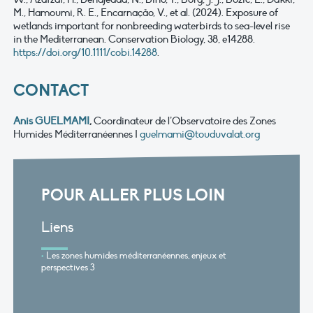
M., Hamoumi, R. E., Encarnação, V., et al. (2024). Exposure of
wetlands important for nonbreeding waterbirds to sea-level rise
in
the
Mediterranean
. Conservation
Biology
, 38, e14288.
https://doi.org/10.1111/cobi.14288
.
CONTACT
Anis GUELMAMI
,
Coordinateur de l’Observatoire des Zones
Humides Méditerranéennes I
guelmami@touduvalat.org
POUR ALLER PLUS LOIN
Liens
Les zones humides méditerranéennes, enjeux et
perspectives 3