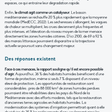
espaces, ce qui entraîne leur dégradation rapide.
Enfin,
le climat agit comme un catalyseur
. Le bassin
méditerranéen se réchauffe 20 % plus rapidement que la moyenne
mondiale (MedECC, 2022). Les sécheresses s’allongent, les vagues
de chaleur se multiplient, les crues deviennent plus fréquentes et
plus intenses, et l’élévation du niveau moyen de la mer menace
directement les zones humides côtières. D’ici 2100, de 69 à 92 %
des marais littoraux pourraient disparaître si la trajectoire
actuelle se poursuit sans changement majeur.
Des réponses existent
Face à ces menaces, le rapport souligne qu’il est encore possible
d’agir.
Aujourd’hui, 36 % des habitats humides bénéficient d’une
forme de protection, même si seuls 7 % disposent d’un niveau
élevé de protection. Les opportunités de restauration sont
considérables : près de 88 000 km² de zones humides perdues
pourraient être réhabilitées dans les pays du Nord de la
Méditerranée avec des efforts modérés, tels que la restauration
d’anciennes terres agricoles en habitats humides. La
modernisation des systèmes d’irrigation permettrait quant à elle
de réduire de 35 % les prélèvements d’eau, soulageant ainsi les