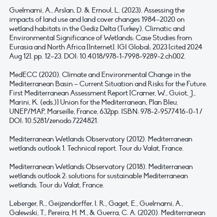
Guelmami, A., Arslan, D. & Ernoul, L. (2023). Assessing the
impacts of land use and land cover changes 1984–2020 on
wetland habitats in the Gediz Delta (Turkey). Climatic and
Environmental Significance of Wetlands: Case Studies from
Eurasia and North Africa [Internet]. IGI Global; 2023 [cited 2024
Aug 12]. pp. 12–23. DOI: 10.4018/978-1-7998-9289-2.ch002.
MedECC (2020). Climate and Environmental Change in the
Mediterranean Basin – Current Situation and Risks for the Future.
First Mediterranean Assessment Report [Cramer, W., Guiot, J.,
Marini, K. (eds.)] Union for the Mediterranean, Plan Bleu,
UNEP/MAP, Marseille, France, 632pp. ISBN: 978-2-9577416-0-1 /
DOI: 10.5281/zenodo.7224821.
Mediterranean Wetlands Observatory (2012). Mediterranean
wetlands outlook 1. Technical report. Tour du Valat, France.
Mediterranean Wetlands Observatory (2018). Mediterranean
wetlands outlook 2: solutions for sustainable Mediterranean
wetlands. Tour du Valat, France.
Leberger, R., Geijzendorffer, I. R., Gaget, E., Guelmami, A.,
Galewski, T., Pereira, H. M., & Guerra, C. A. (2020). Mediterranean