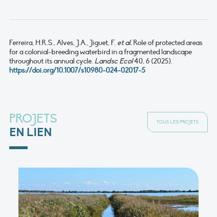
Ferreira, H.R.S., Alves, J.A., Jiguet, F.
et al.
Role of protected areas
for a colonial-breeding waterbird in a fragmented landscape
throughout its annual cycle.
Landsc Ecol
40, 6 (2025).
https://doi.org/10.1007/s10980-024-02017-5
PROJETS
TOUS LES PROJETS
EN LIEN