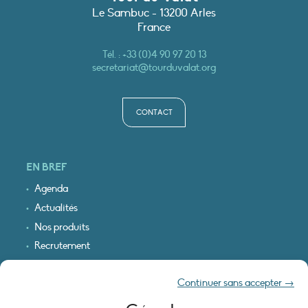
Le Sambuc - 13200 Arles
France
Tél. :
+33 (0)4 90 97 20 13
secretariat@tourduvalat.org
CONTACT
EN BREF
Agenda
Actualités
Nos produits
Recrutement
Recevoir nos infos
Continuer sans accepter →
Logo & plan d’accès