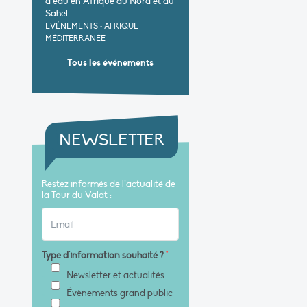
d’eau en Afrique du Nord et au
Sahel
EVÉNEMENTS
•
AFRIQUE,
MÉDITERRANÉE
Tous les événements
NEWSLETTER
Restez informés de l’actualité de
la Tour du Valat :
Type d'information souhaité ?
*
Newsletter et actualités
Évènements grand public