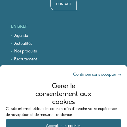
CONTACT
EN BREF
Agenda
Actualités
Nos produits
Recrutement
Recevoir nos infos
Continuer sans accepter →
Logo & plan d’accès
Gérer le
INFORMATIONS LÉGALES
consentement aux
Mentions légales
cookies
Plan du site
Ce site internet utilise des cookies afin d'enrichir votre expérience
Politique de cookies (UE)
de navigation et de mesurer l'audience.
Accepter les cookies