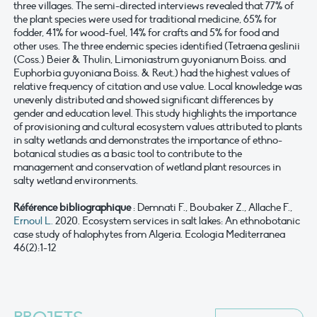
three villages. The semi-directed interviews revealed that 77% of
the plant species were used for traditional medicine, 65% for
fodder, 41% for wood-fuel, 14% for crafts and 5% for food and
other uses. The three endemic species identified (Tetraena geslinii
(Coss.) Beier & Thulin, Limoniastrum guyonianum Boiss. and
Euphorbia guyoniana Boiss. & Reut.) had the highest values of
relative frequency of citation and use value. Local knowledge was
unevenly distributed and showed significant differences by
gender and education level. This study highlights the importance
of provisioning and cultural ecosystem values attributed to plants
in salty wetlands and demonstrates the importance of ethno-
botanical studies as a basic tool to contribute to the
management and conservation of wetland plant resources in
salty wetland environments.
Référence bibliographique
: Demnati F., Boubaker Z., Allache F.,
Ernoul L.
2020. Ecosystem services in salt lakes: An ethnobotanic
case study of halophytes from Algeria. Ecologia Mediterranea
46(2):1-12