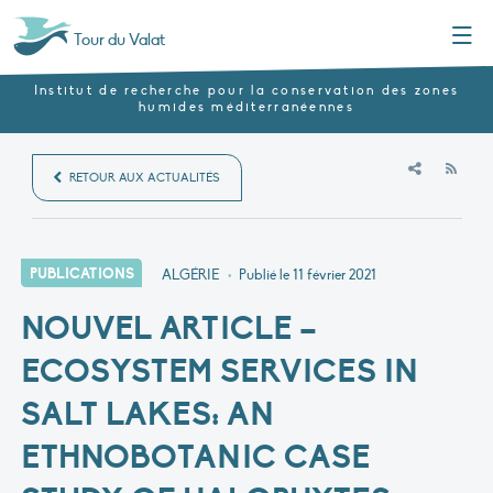
Menu
Tour du Valat
Institut de recherche pour la conservation des zones
humides méditerranéennes
RSS
RETOUR AUX ACTUALITÉS
PUBLICATIONS
ALGÉRIE
•
Publié le
11 février 2021
NOUVEL ARTICLE –
ECOSYSTEM SERVICES IN
SALT LAKES: AN
ETHNOBOTANIC CASE