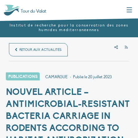
Menu
Tour du Valat
Institut de recherche pour la conservation des zones
humides méditerranéennes
RSS
RETOUR AUX ACTUALITÉS
PUBLICATIONS
CAMARGUE
•
Publié le
20 juillet 2023
NOUVEL ARTICLE –
ANTIMICROBIAL-RESISTANT
BACTERIA CARRIAGE IN
RODENTS ACCORDING TO