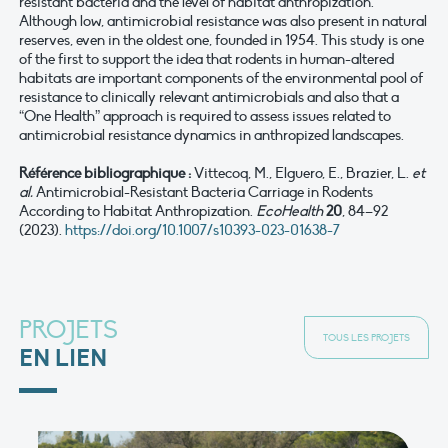
resistant bacteria and the level of habitat anthropization.
Although low, antimicrobial resistance was also present in natural
reserves, even in the oldest one, founded in 1954. This study is one
of the first to support the idea that rodents in human-altered
habitats are important components of the environmental pool of
resistance to clinically relevant antimicrobials and also that a
“One Health” approach is required to assess issues related to
antimicrobial resistance dynamics in anthropized landscapes.
Référence bibliographique :
Vittecoq, M., Elguero, E., Brazier, L.
et
al.
Antimicrobial-Resistant Bacteria Carriage in Rodents
According to Habitat Anthropization.
EcoHealth
20
, 84–92
(2023).
https://doi.org/10.1007/s10393-023-01638-7
PROJETS
TOUS LES PROJETS
EN LIEN