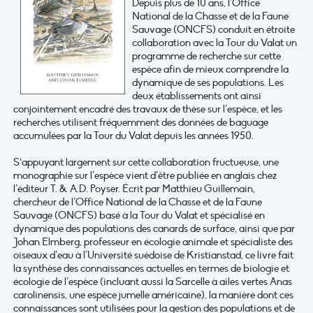
Depuis plus de 10 ans, l’Office
National de la Chasse et de la Faune
Sauvage (ONCFS) conduit en étroite
collaboration avec la Tour du Valat un
programme de recherche sur cette
espèce afin de mieux comprendre la
dynamique de ses populations. Les
deux établissements ont ainsi
conjointement encadré des travaux de thèse sur l’espèce, et les
recherches utilisent fréquemment des données de baguage
accumulées par la Tour du Valat depuis les années 1950.
S‘appuyant largement sur cette collaboration fructueuse, une
monographie sur l’espèce vient d’être publiée en anglais chez
l’éditeur T. & A.D. Poyser. Écrit par Matthieu Guillemain,
chercheur de l’Office National de la Chasse et de la Faune
Sauvage (ONCFS) basé à la Tour du Valat et spécialisé en
dynamique des populations des canards de surface, ainsi que par
Johan Elmberg, professeur en écologie animale et spécialiste des
oiseaux d’eau à l’Université suédoise de Kristianstad, ce livre fait
la synthèse des connaissances actuelles en termes de biologie et
écologie de l’espèce (incluant aussi la Sarcelle à ailes vertes Anas
carolinensis, une espèce jumelle américaine), la manière dont ces
connaissances sont utilisées pour la gestion des populations et de