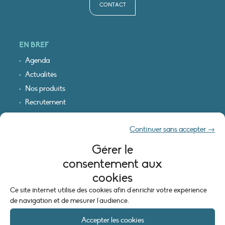
CONTACT
EN BREF
Agenda
Actualités
Nos produits
Recrutement
Recevoir nos infos
Continuer sans accepter →
Logo & plan d’accès
Gérer le
INFORMATIONS LÉGALES
consentement aux
Mentions légales
cookies
Plan du site
Ce site internet utilise des cookies afin d'enrichir votre expérience
Politique de cookies (UE)
de navigation et de mesurer l'audience.
Accepter les cookies