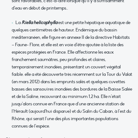
sont favorables, c’est-à-dire lorsque qu’il y a suffisamment
d’eau en début de printemps..
La
Riella helicophylla
est une petite hépatique aquatique de
quelques centimètres de hauteur. Endémique du bassin
méditerranéen, elle figure en annexe II de la directive Habitats
– Faune- Flore, et elle est en voie d’être ajoutée à la liste des
espèces protégées en France. Elle affectionne les eaux
franchement saumâtres, peu profondes et claires,
temporairement inondées, présentant un couvert végétal
faible. elle a été découverte très récemment sur la Tour du Valat
(en mars 2012) dans les emprunts salés et quelques cuvettes
basses des sansouïres inondées des bordures de la Baisse Salée
et de la Saline, recouvrant au minimum 1,2 ha. Elle n’était
jusqu’alors connue en France que d’une ancienne station de
l’Hérault (aujourd’hui disparue) et du Salin du Caban, à l’est du
Rhône, qui serait l’une des plus importantes populations
connues de l’espèce.