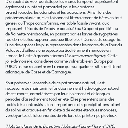
D’un point de vue faunistique, les mares temporaires présentent
également un intérêt primordial pour les crustacés
branchiopodes, les odonates et les batraciens. Ainsi, lors des
printemps pluvieux, elles foisonnent littéralement de bêtes en tout
genre : du Triops cancriformis, véritable fossile vivant, aux
imposants têtards de Pélodyte ponctué (ou Crapaud persillé) ou
de Rainette méridionale, en passant par les larves de zygoptères
(ou demoiselles, apparentées aux libellules). Dans cette catégorie,
l’une des espèces les plus représentées dans les mares de la Tour du
Valat est d’ailleurs une espèce particulièrement menacée en
France, le Leste à grands stigmas (
Lestes macrostigma
). Cette
jolie demoiselle, considérée comme vulnérable en Europe par
l’UICN, ne se rencontre en France que sur quelques sites du littoral
atlantique, de Corse et de Camargue.
Pour préserver l’ensemble de ce patrimoine naturel, il est
nécessaire de maintenir le fonctionnement hydrologique naturel
de ces mares, caractérisées par leur isolement et de longues
périodes d’assèchement total en été. Elles présentent ainsi des
faciès très contrastés selon l’importance des précipitations, allant
du sol nu et craquelé en fin d’été à de vastes étendues inondées,
verdoyantes et foisonnantes de vie lors des printemps pluvieux.
*Habitat classé de la Directive Habitats-Faune-Flore
n° 3170
.