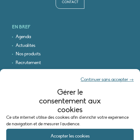
CONTACT
EN BREF
Agenda
Actualités
Nos produits
Recrutement
Recevoir nos infos
Continuer sans accepter →
Logo & plan d’accès
Gérer le
INFORMATIONS LÉGALES
consentement aux
Mentions légales
cookies
Plan du site
Ce site internet utilise des cookies afin d'enrichir votre expérience
Politique de cookies (UE)
de navigation et de mesurer l'audience.
Accepter les cookies