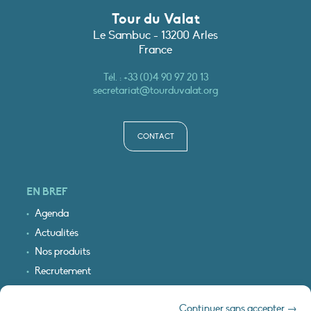
Tour du Valat
Le Sambuc - 13200 Arles
France
Tél. :
+33 (0)4 90 97 20 13
secretariat@tourduvalat.org
CONTACT
EN BREF
Agenda
Actualités
Nos produits
Recrutement
Recevoir nos infos
Continuer sans accepter →
Logo & plan d’accès