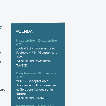
c
AGENDA
14 septembre - 18 septembre
2026
École d’été « Biodiversité et
r
Vecteurs » / 14-18 septembre
2026
u
EVÉNEMENTS
•
CAMARGUE,
FRANCE
15 septembre - 30 novembre
2026
MOOC – Adaptation au
changement climatique avec
les Solutions fondée sur la
nity
Nature
EVÉNEMENTS
•
FRANCE