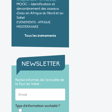
15 septembre - 31 mai 2027
MOOC – Identification et
dénombrement des oiseaux
d’eau en Afrique du Nord et au
Sahel
EVÉNEMENTS
•
AFRIQUE,
MÉDITERRANÉE
Tous les événements
NEWSLETTER
Restez informés de l’actualité de
la Tour du Valat :
Type d'information souhaité ?
*