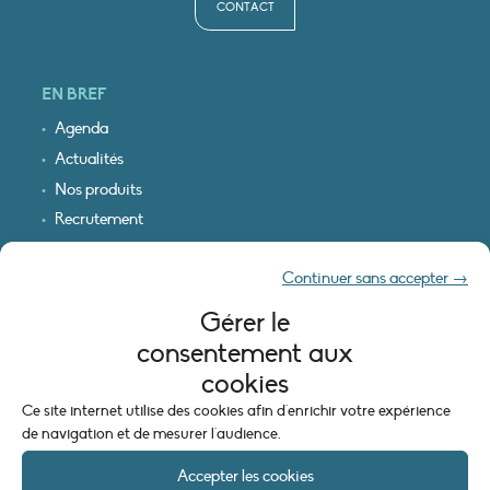
CONTACT
EN BREF
Agenda
Actualités
Nos produits
Recrutement
Recevoir nos infos
Continuer sans accepter →
Logo & plan d’accès
Gérer le
INFORMATIONS LÉGALES
consentement aux
Mentions légales
cookies
Plan du site
Ce site internet utilise des cookies afin d'enrichir votre expérience
Politique de cookies (UE)
de navigation et de mesurer l'audience.
Accepter les cookies