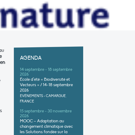
 au
e
AGENDA
ien
14 septembre - 18 septembre
2026
École d’été « Biodiversité et
e
Vecteurs » / 14-18 septembre
2026
EVÉNEMENTS
•
CAMARGUE,
FRANCE
s
15 septembre - 30 novembre
2026
MOOC – Adaptation au
changement climatique avec
les Solutions fondée sur la