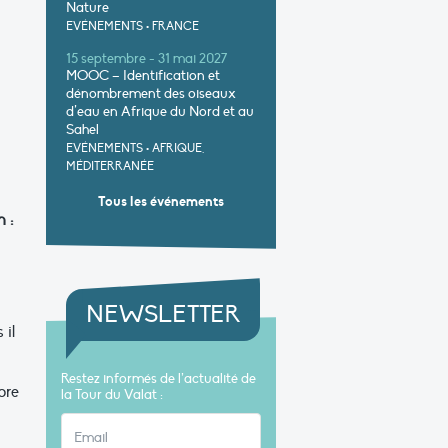
Nature
EVÉNEMENTS
•
FRANCE
15 septembre - 31 mai 2027
MOOC – Identification et
dénombrement des oiseaux
d’eau en Afrique du Nord et au
Sahel
EVÉNEMENTS
•
AFRIQUE,
MÉDITERRANÉE
Tous les événements
 :
NEWSLETTER
 il
Restez informés de l’actualité de
bre
la Tour du Valat :