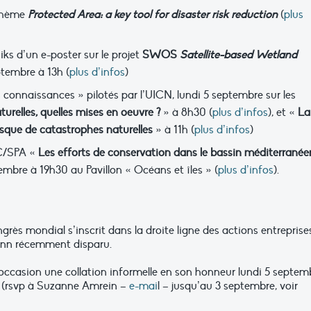
 thème
Protected Area: a key tool for disaster risk reduction
(
plus
s d’un e-poster sur le projet
SWOS
Satellite-based Wetland
tembre à 13h (
plus d’infos
)
 connaissances » pilotés par l’UICN, lundi 5 septembre sur les
urelles, quelles mises en oeuvre ?
» à 8h30 (
plus d’infos
), et «
La
risque de catastrophes naturelles
» à 11h (
plus d’infos
)
AC/SPA «
Les efforts de conservation dans le bassin méditerranéen
mbre à 19h30 au Pavillon « Océans et îles » (
plus d’infos
).
rès mondial s’inscrit dans la droite ligne des actions entreprises
ann récemment disparu.
ccasion une collation informelle en son honneur lundi 5 septem
on (rsvp à Suzanne Amrein –
e-mai
l – jusqu’au 3 septembre, voir