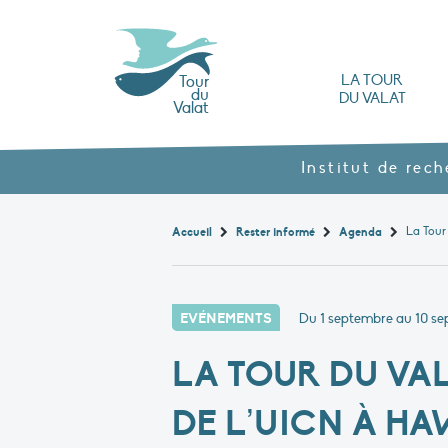
LA TOUR
Tour
du
DU VALAT
Valat
L’Observatoire des zones humides méd
Nos produits agroécol
Histoire et valeurs : l’héritage de Luc Hoff
Ouvrages, brochures et rapports
Les différents types
Nous rendre visite
Institut de rec
Accueil
Rester informé
Agenda
EVÉNEMENTS
Du 1 septembre au 10 s
LA TOUR DU VA
DE L’UICN À HA