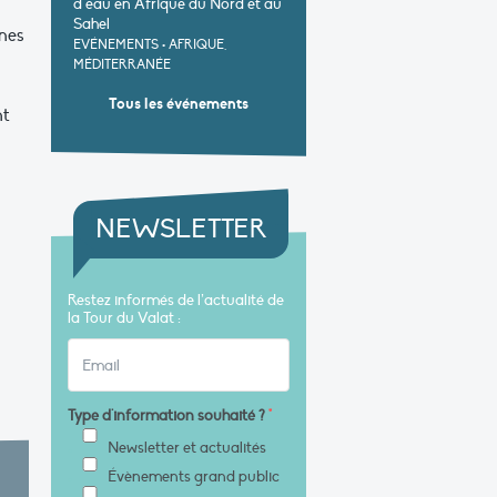
d’eau en Afrique du Nord et au
Sahel
nnes
EVÉNEMENTS
•
AFRIQUE,
MÉDITERRANÉE
Tous les événements
nt
NEWSLETTER
Restez informés de l’actualité de
la Tour du Valat :
Type d'information souhaité ?
*
Newsletter et actualités
Évènements grand public