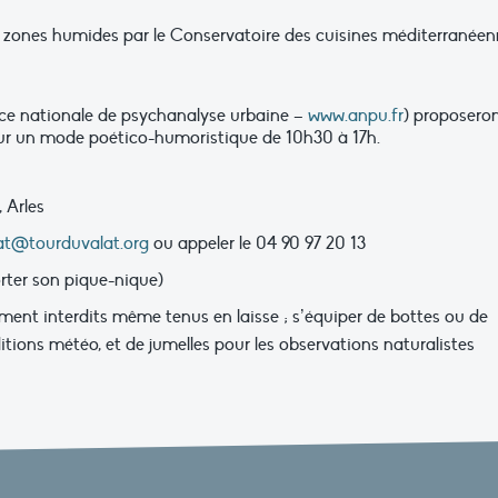
s zones humides par le Conservatoire des cuisines méditerranée
gence nationale de psychanalyse urbaine –
www.anpu.fr
) proposero
sur un mode poético-humoristique de 10h30 à 17h.
 Arles
iat@tourduvalat.org
ou appeler le 04 90 97 20 13
orter son pique-nique)
ement interdits même tenus en laisse ; s’équiper de bottes ou de
tions météo, et de jumelles pour les observations naturalistes