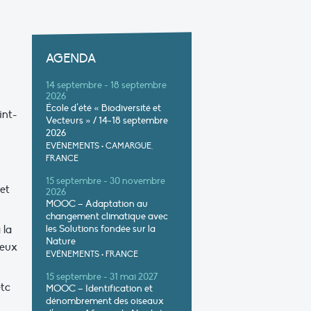
AGENDA
14 septembre - 18 septembre
2026
École d’été « Biodiversité et
int-
Vecteurs » / 14-18 septembre
2026
EVÉNEMENTS
•
CAMARGUE,
FRANCE
15 septembre - 30 novembre
et
2026
MOOC – Adaptation au
changement climatique avec
 la
les Solutions fondée sur la
Nature
jeux
EVÉNEMENTS
•
FRANCE
15 septembre - 31 mai 2027
etc
MOOC – Identification et
dénombrement des oiseaux