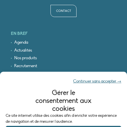
CONTACT
EN BREF
Agenda
Actualités
Nos produits
Recrutement
Recevoir nos infos
Continuer sans accepter →
Logo & plan d’accès
Gérer le
INFORMATIONS LÉGALES
consentement aux
Mentions légales
cookies
Plan du site
Ce site internet utilise des cookies afin d'enrichir votre expérience
Politique de cookies (UE)
de navigation et de mesurer l'audience.