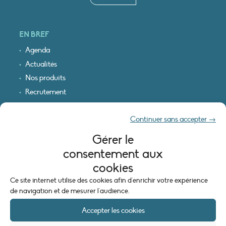
EN BREF
Agenda
Actualités
Nos produits
Recrutement
Recevoir nos infos
Continuer sans accepter →
Logo & plan d’accès
Gérer le
INFORMATIONS LÉGALES
consentement aux
Mentions légales
cookies
Plan du site
Ce site internet utilise des cookies afin d'enrichir votre expérience
Politique de cookies (UE)
de navigation et de mesurer l'audience.
Accepter les cookies