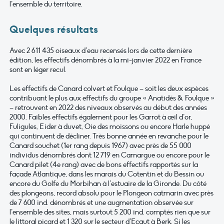
l’ensemble du territoire.
Quelques résultats
Avec 2 611 435 oiseaux d’eau recensés lors de cette dernière
édition, les effectifs dénombrés à la mi-janvier 2022 en France
sont en léger recul.
Les effectifs de Canard colvert et Foulque – soit les deux espèces
contribuant le plus aux effectifs du groupe « Anatidés & Foulque »
– retrouvent en 2022 des niveaux observés au début des années
2000. Faibles effectifs également pour les Garrot à œil d’or,
Fuligules, Eider à duvet, Oie des moissons ou encore Harle huppé
qui continuent de décliner. Très bonne année en revanche pour le
Canard souchet (1er rang depuis 1967) avec près de 55 000
individus dénombrés dont 12 719 en Camargue ou encore pour le
Canard pilet (4e rang) avec de bons effectifs rapportés sur la
façade Atlantique, dans les marais du Cotentin et du Bessin ou
encore du Golfe du Morbihan à l’estuaire de la Gironde. Du côté
des plongeons, record absolu pour le Plongeon catmarin avec près
de 7 600 ind. dénombrés et une augmentation observée sur
l’ensemble des sites, mais surtout 5 200 ind. comptés rien que sur
le littoral picard et 1 320 sur le secteur d’Ecaut à Berk. Si les