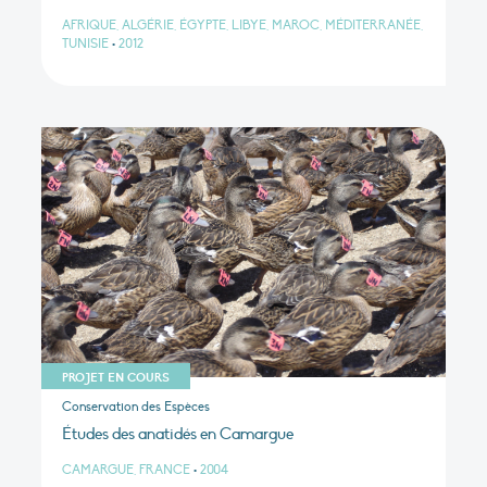
AFRIQUE, ALGÉRIE, ÉGYPTE, LIBYE, MAROC, MÉDITERRANÉE,
TUNISIE
•
2012
PROJET EN COURS
Conservation des Espèces
Études des anatidés en Camargue
CAMARGUE, FRANCE
•
2004