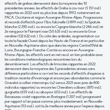
effectifs de grèbes demeurent dans la moyenne des 10
précédentes années, les effectifs de Grèbe à cou noir (5 151 ind.)
rapportés en 2022 sont au plus bas depuis 1993, notamment en
PACA, Occitanie et région Auvergne-Rhône-Alpes. Progressions
et records d’effectifs pour l’Ibis falcinelle (3 899 ind.), la Spatule
blanche (2 290 ind.), ou encore la Cigogne blanche (2 246 ind.) et
2e rang pour le Flamant rose (50 635 ind.) ou encore la Grue
cendrée (132 632 ind. ). Du côté des ardéidés, augmentation sur
toute la façade Ouest depuis les Hauts-de-France et en particulier
en Nouvelle-Aquitaine alors que dans les régions Centre[1]Val de
Loire, Bourgogne-Franche-Comté ou encore en Auvergne-
Rhône-Alpes, les effectifs sont en net recul, en lien probable avec
les conditions météorologiques rencontrées lors du
dénombrement. Les effectifs de limicoles rapportés en 2022
demeurent dans la moyenne des 5 précédentes années sans
différence particulière si ce n’est les records d’effectifs d’espèces à
tradition récente d’hivernage et encore peu abondantes comme le
Gravelot à collier interrompu (x2 versus 2021 avec près de 800
individus rapportés) ou encore les Chevaliers culbanc (870 ind.),
guignette (659 ind.) ou aboyeur (613 ind.). Les effectifs de
Bécasseau violet rapportés en Bretagne (1 207 ind.) progressent
par rapport à l’an passé comme, plus modestement, en Nouvelle-
Aquitaine (113 ind.), soit la 2e meilleure année pour l’espèce depuis