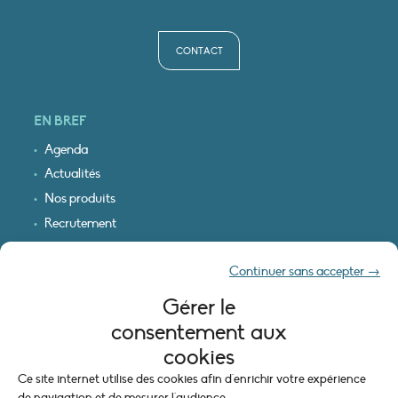
CONTACT
EN BREF
Agenda
Actualités
Nos produits
Recrutement
Recevoir nos infos
Continuer sans accepter →
Logo & plan d’accès
Gérer le
INFORMATIONS LÉGALES
consentement aux
Mentions légales
cookies
Plan du site
Ce site internet utilise des cookies afin d'enrichir votre expérience
Politique de cookies (UE)
de navigation et de mesurer l'audience.