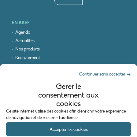
EN BREF
Agenda
Actualités
Nos produits
Recrutement
Recevoir nos infos
Continuer sans accepter →
Logo & plan d’accès
Gérer le
INFORMATIONS LÉGALES
consentement aux
Mentions légales
cookies
Plan du site
Ce site internet utilise des cookies afin d'enrichir votre expérience
Politique de cookies (UE)
de navigation et de mesurer l'audience.
Accepter les cookies