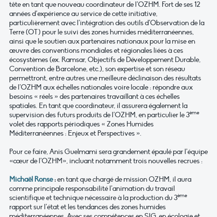
tête en tant que nouveau coordinateur de l’OZHM. Fort de ses 12
années d’expérience au service de cette initiative,
particulièrement avec l’intégration des outils d’Observation de la
Terre (OT) pour le suivi des zones humides méditerranéennes,
ainsi que le soutien aux partenaires nationaux pour la mise en
œuvre des conventions mondiales et régionales liées à ces
écosystèmes (ex. Ramsar, Objectifs de Développement Durable,
Convention de Barcelone, etc.), son expertise et son réseau
permettront, entre autres une meilleure déclinaison des résultats
de l’OZHM aux échelles nationales voire locale : répondre aux
besoins « réels » des partenaires travaillant à ces échelles
spatiales. En tant que coordinateur, il assurera également la
ème
supervision des futurs produits de l’OZHM, en particulier le 3
volet des rapports périodiques « Zones Humides
Méditerranéennes : Enjeux et Perspectives ».
Pour ce faire, Anis Guelmami sera grandement épaulé par l’équipe
«cœur de l’OZHM», incluant notamment trois nouvelles recrues :
Michaël Ronse
:
en tant que chargé de mission OZHM, il aura
comme principale responsabilité l’animation du travail
ème
scientifique et technique nécessaire à la production du 3
rapport sur l’état et les tendances des zones humides
méditerranéennes. Avec ses compétences en SIG, en écologie et