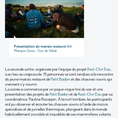
Présentation du marais restauré
©A.
Marquis-Soria - Tour du Valat
La seconde sortie, organisée par l’équipe du projet
Rest-Chir’Eau
,
a eu lieu au crépuscule. 15 personnes se sont rendues à la rencontre
du jeune marais restauré de
Petit Badon
et des chauves-souris qui
viennent s’y nourrir.
La soirée a commencé par un pique-nique tiré du sac et une
présentation des projets de
Petit Badon
et de
Rest-Chir’Eau
par sa
coordinatrice, Pauline Rocarpin. À la nuit tombée, les participants
ont pu observer et écouter les chauves-souris à l’aide de micros
spécialisés et de jumelles thermiques, plongeant dans le monde
habituellement invisible et inaudible de ces mammifères volants.