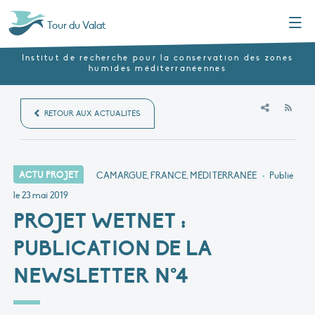
Menu
Tour du Valat
Institut de recherche pour la conservation des zones
humides méditerranéennes
RSS
RETOUR AUX ACTUALITÉS
ACTU PROJET
CAMARGUE, FRANCE, MÉDITERRANÉE
•
Publié
le
23 mai 2019
PROJET WETNET :
PUBLICATION DE LA
NEWSLETTER N°4