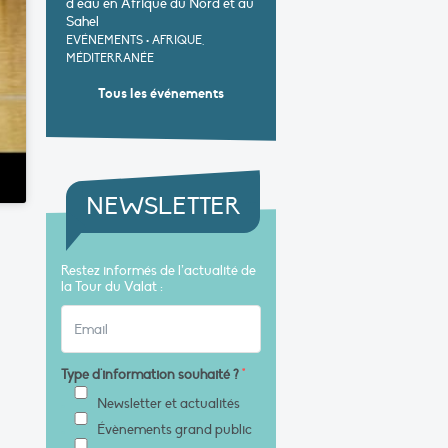
d’eau en Afrique du Nord et au
Sahel
EVÉNEMENTS
•
AFRIQUE,
MÉDITERRANÉE
Tous les événements
NEWSLETTER
Restez informés de l’actualité de
la Tour du Valat :
Type d'information souhaité ?
*
Newsletter et actualités
Évènements grand public