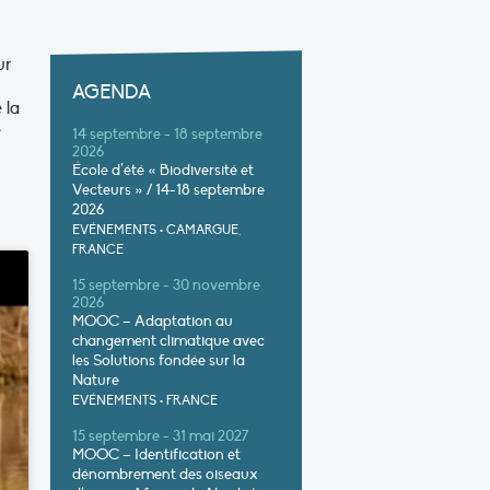
ur
AGENDA
 la
e
14 septembre - 18 septembre
2026
École d’été « Biodiversité et
Vecteurs » / 14-18 septembre
2026
EVÉNEMENTS
•
CAMARGUE,
FRANCE
15 septembre - 30 novembre
2026
MOOC – Adaptation au
changement climatique avec
les Solutions fondée sur la
Nature
EVÉNEMENTS
•
FRANCE
15 septembre - 31 mai 2027
MOOC – Identification et
dénombrement des oiseaux