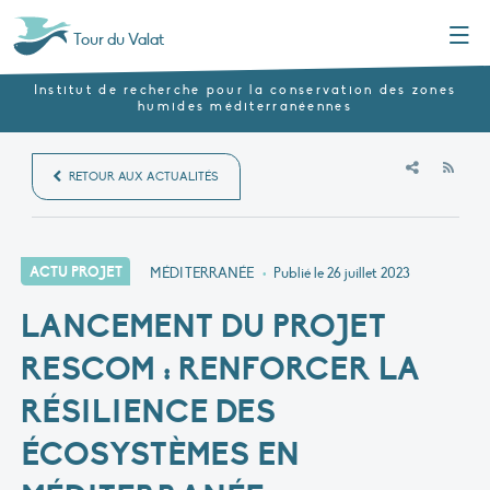
Menu
Tour du Valat
Institut de recherche pour la conservation des zones
humides méditerranéennes
RSS
RETOUR AUX ACTUALITÉS
ACTU PROJET
MÉDITERRANÉE
•
Publié le
26 juillet 2023
LANCEMENT DU PROJET
RESCOM : RENFORCER LA
RÉSILIENCE DES
ÉCOSYSTÈMES EN