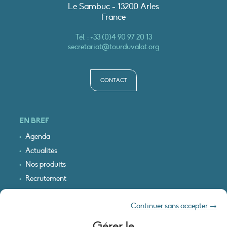
Le Sambuc - 13200 Arles
France
Tél. :
+33 (0)4 90 97 20 13
secretariat@tourduvalat.org
CONTACT
EN BREF
Agenda
Actualités
Nos produits
Recrutement
Recevoir nos infos
Continuer sans accepter →
Logo & plan d’accès
Gérer le