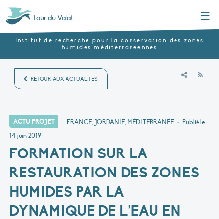
Menu
Tour du Valat
Institut de recherche pour la conservation des zones
humides méditerranéennes
RSS
RETOUR AUX ACTUALITÉS
ACTU PROJET
FRANCE, JORDANIE, MÉDITERRANÉE
•
Publié le
14 juin 2019
FORMATION SUR LA
RESTAURATION DES ZONES
HUMIDES PAR LA
DYNAMIQUE DE L’EAU EN