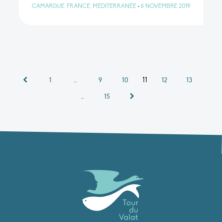
CAMARGUE, FRANCE, MÉDITERRANÉE
•
6 NOVEMBRE 2019
11
1
…
9
10
12
13
…
15