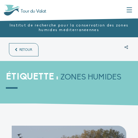
Menu
Tour du Valat
Institut de recherche pour la conservation des zones
humides méditerranéennes
RETOUR
ÉTIQUETTE :
ZONES HUMIDES