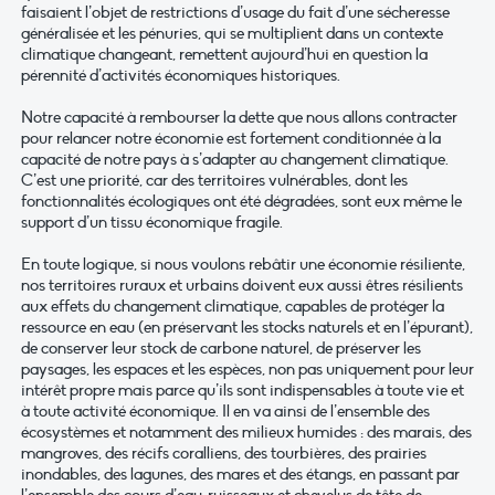
faisaient l’objet de restrictions d’usage du fait d’une sécheresse
généralisée et les pénuries, qui se multiplient dans un contexte
climatique changeant, remettent aujourd’hui en question la
pérennité d’activités économiques historiques.
Notre capacité à rembourser la dette que nous allons contracter
pour relancer notre économie est fortement conditionnée à la
capacité de notre pays à s’adapter au changement climatique.
C’est une priorité, car des territoires vulnérables, dont les
fonctionnalités écologiques ont été dégradées, sont eux même le
support d’un tissu économique fragile.
En toute logique, si nous voulons rebâtir une économie résiliente,
nos territoires ruraux et urbains doivent eux aussi êtres résilients
aux effets du changement climatique, capables de protéger la
ressource en eau (en préservant les stocks naturels et en l’épurant),
de conserver leur stock de carbone naturel, de préserver les
paysages, les espaces et les espèces, non pas uniquement pour leur
intérêt propre mais parce qu’ils sont indispensables à toute vie et
à toute activité économique. Il en va ainsi de l’ensemble des
écosystèmes et notamment des milieux humides : des marais, des
mangroves, des récifs coralliens, des tourbières, des prairies
inondables, des lagunes, des mares et des étangs, en passant par
l’ensemble des cours d’eau, ruisseaux et chevelus de tête de