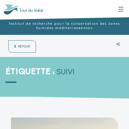
Menu
Tour du Valat
Institut de recherche pour la conservation des zones
humides méditerranéennes
RETOUR
ÉTIQUETTE :
SUIVI