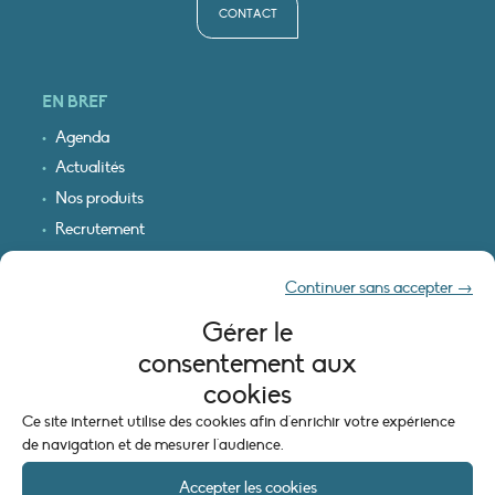
CONTACT
EN BREF
Agenda
Actualités
Nos produits
Recrutement
Recevoir nos infos
Continuer sans accepter →
Logo & plan d’accès
Gérer le
INFORMATIONS LÉGALES
consentement aux
Mentions légales
cookies
Plan du site
Ce site internet utilise des cookies afin d'enrichir votre expérience
Politique de cookies (UE)
de navigation et de mesurer l'audience.
Accepter les cookies