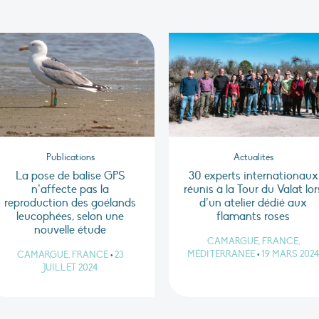
Publications
Actualités
La pose de balise GPS
30 experts internationaux
n’affecte pas la
réunis à la Tour du Valat lor
reproduction des goélands
d’un atelier dédié aux
leucophées, selon une
flamants roses
nouvelle étude
CAMARGUE, FRANCE,
MÉDITERRANÉE
•
19 MARS 202
CAMARGUE, FRANCE
•
23
JUILLET 2024