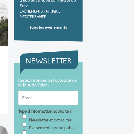
d’eau en Afrique du Nord et au
Sahel
EVÉNEMENTS
•
AFRIQUE,
MÉDITERRANÉE
Tous les événements
NEWSLETTER
1
Restez informés de l’actualité de
la Tour du Valat :
Type d'information souhaité ?
*
Newsletter et actualités
Évènements grand public