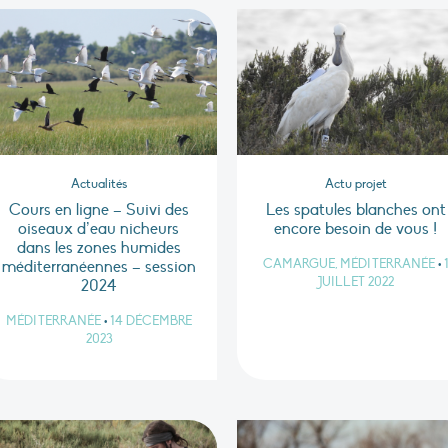
Actualités
Actu projet
Cours en ligne – Suivi des
Les spatules blanches ont
oiseaux d’eau nicheurs
encore besoin de vous !
dans les zones humides
CAMARGUE, MÉDITERRANÉE
•
méditerranéennes – session
JUILLET 2022
2024
MÉDITERRANÉE
•
14 DÉCEMBRE
2023