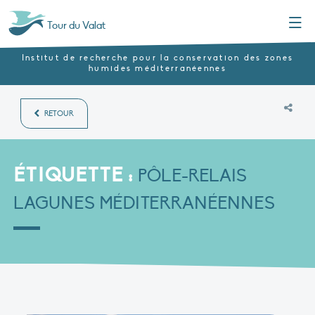
Menu
Tour du Valat
Institut de recherche pour la conservation des zones
humides méditerranéennes
RETOUR
ÉTIQUETTE :
PÔLE-RELAIS
LAGUNES MÉDITERRANÉENNES