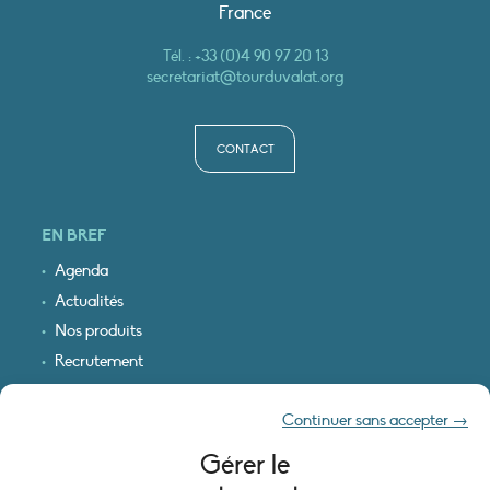
France
Tél. :
+33 (0)4 90 97 20 13
secretariat@tourduvalat.org
CONTACT
EN BREF
Agenda
Actualités
Nos produits
Recrutement
Recevoir nos infos
Continuer sans accepter →
Logo & plan d’accès
Gérer le
INFORMATIONS LÉGALES