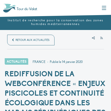
Menu
Tour du Valat
Institut de recherche pour la conservation des zones
humides méditerranéennes
RSS
RETOUR AUX ACTUALITÉS
ACTUALITÉS
FRANCE
•
Publié le
14 janvier 2020
REDIFFUSION DE LA
WEBCONFÉRENCE « ENJEUX
PISCICOLES ET CONTINUITÉ
ÉCOLOGIQUE DANS LES