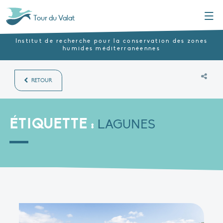
Menu
Tour du Valat
Institut de recherche pour la conservation des zones
humides méditerranéennes
RETOUR
ÉTIQUETTE :
LAGUNES