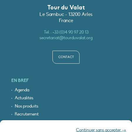
Tour du Valat
Le Sambuc - 13200 Arles
France
Tél. :
+33 (0)4 90 97 20 13
secretariat@tourduvalat.org
CONTACT
EN BREF
Agenda
Actualités
Nos produits
Recrutement
Recevoir nos infos
Continuer sans accepter →
Logo & plan d’accès