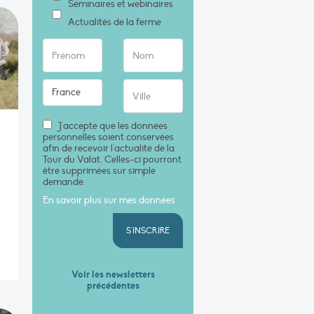
Séminaires et webinaires
Actualités de la ferme
J'accepte que les données
personnelles soient conservées
afin de recevoir l'actualité de la
Tour du Valat. Celles-ci pourront
s
être supprimées sur simple
demande.
En savoir plus sur mes données
S'INSCRIRE
Voir les newsletters
précédentes