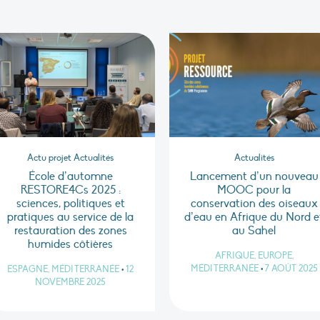
Actu projet Actualités
Actualités
École d’automne
Lancement d’un nouveau
RESTORE4Cs 2025 :
MOOC pour la
sciences, politiques et
conservation des oiseaux
pratiques au service de la
d’eau en Afrique du Nord e
restauration des zones
au Sahel
humides côtières
AFRIQUE, EUROPE,
MÉDITERRANÉE
•
7 AOÛT 2025
ESPAGNE, MÉDITERRANÉE
•
12
NOVEMBRE 2025