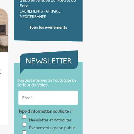
d’eau en Afrique du Nord et au
Sahel
EVÉNEMENTS
•
AFRIQUE,
MÉDITERRANÉE
Tous les événements
NEWSLETTER
,
r
Restez informés de l’actualité de
la Tour du Valat :
Type d'information souhaité ?
*
Newsletter et actualités
Évènements grand public