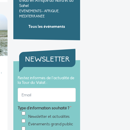
d’eau en Afrique du Nord et au
Sahel
EVÉNEMENTS
•
AFRIQUE,
MÉDITERRANÉE
Tous les événements
NEWSLETTER
:
Restez informés de l’actualité de
la Tour du Valat :
Type d'information souhaité ?
*
Newsletter et actualités
Évènements grand public