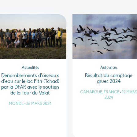
Actualités
Actualités
Dénombrements d’oiseaux
Résultat du comptage
d’eau sur le lac Fitri (Tchad)
grues 2024
par la DFAP, avec le soutien
CAMARGUE, FRANCE
•
12 MAR
de la Tour du Valat
2024
MONDE
•
26 MARS 2024