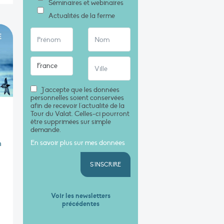
Séminaires et webinaires
Actualités de la ferme
J'accepte que les données
personnelles soient conservées
afin de recevoir l'actualité de la
Tour du Valat. Celles-ci pourront
être supprimées sur simple
demande.
n
En savoir plus sur mes données
S'INSCRIRE
Voir les newsletters
précédentes