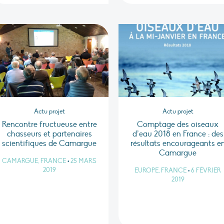
Actu projet
Actu projet
Rencontre fructueuse entre
Comptage des oiseaux
chasseurs et partenaires
d’eau 2018 en France : des
scientifiques de Camargue
résultats encourageants e
Camargue
CAMARGUE, FRANCE
•
25 MARS
2019
EUROPE, FRANCE
•
6 FÉVRIER
2019