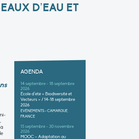
EAUX D’EAU ET
AGENDA
ons
14 septembre - 18 septembre
2026
École d’été « Biodiversité et
Vecteurs » / 14-18 septembre
2026
EVÉNEMENTS
•
CAMARGUE,
mi-
FRANCE
,
 à
15 septembre - 30 novembre
2026
de
MOOC – Adaptation au