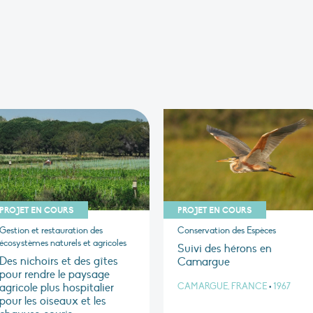
PROJET EN COURS
PROJET EN COURS
Gestion et restauration des
Conservation des Espèces
écosystèmes naturels et agricoles
Suivi des hérons en
Des nichoirs et des gîtes
Camargue
pour rendre le paysage
agricole plus hospitalier
CAMARGUE, FRANCE
•
1967
pour les oiseaux et les