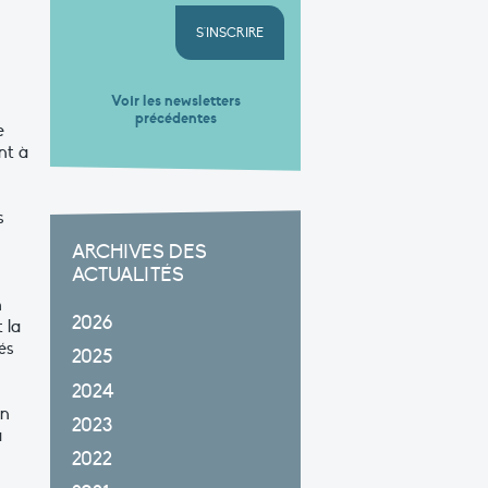
S'INSCRIRE
Voir les newsletters
précédentes
e
nt à
s
ARCHIVES DES
ACTUALITÉS
n
2026
 la
és
2025
2024
en
2023
à
2022