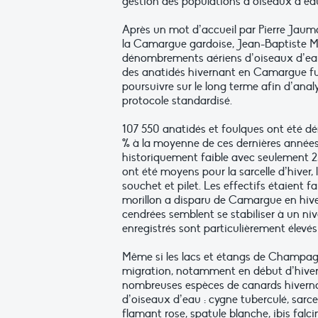
gestion des populations d’oiseaux d’e
Après un mot d’accueil par Pierre Jauma
la Camargue gardoise, Jean-Baptiste Mou
dénombrements aériens d’oiseaux d’eau
des anatidés hivernant en Camargue fure
poursuivre sur le long terme afin d’anal
protocole standardisé.
107 550 anatidés et foulques ont été dén
% à la moyenne de ces dernières années.
historiquement faible avec seulement 2
ont été moyens pour la sarcelle d’hiver,
souchet et pilet. Les effectifs étaient fa
morillon a disparu de Camargue en hiver
cendrées semblent se stabiliser à un niv
enregistrés sont particulièrement élevés p
Même si les lacs et étangs de Champagn
migration, notamment en début d’hivern
nombreuses espèces de canards hivernan
d’oiseaux d’eau : cygne tuberculé, sarcell
flamant rose, spatule blanche, ibis falc