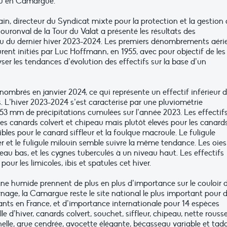
au en Camargue.
in, directeur du Syndicat mixte pour la protection et la gestion
ronval de la Tour du Valat a présenté les résultats des
 du dernier hiver 2023-2024. Les premiers dénombrements aéri
nt initiés par Luc Hoffmann, en 1955, avec pour objectif de les
yser les tendances d’évolution des effectifs sur la base d’un
ombrés en janvier 2024, ce qui représente un effectif inférieur d
 L’hiver 2023-2024 s’est caractérisé par une pluviométrie
53 mm de précipitations cumulées sur l’année 2023. Les effectif
 les canards colvert et chipeau mais plutôt élevés pour les canard
ibles pour le canard siffleur et la foulque macroule. Le fuligule
 et le fuligule milouin semble suivre la même tendance. Les oies
eau bas, et les cygnes tuberculés à un niveau haut. Les effectifs
our les limicoles, ibis et spatules cet hiver.
e humide prennent de plus en plus d’importance sur le couloir 
age, la Camargue reste le site national le plus important pour 
ts en France, et d’importance internationale pour 14 espèces
e d’hiver, canards colvert, souchet, siffleur, chipeau, nette rousse
inelle, grue cendrée, avocette élégante, bécasseau variable et tad