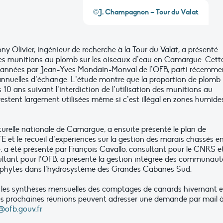
©J. Champagnon – Tour du Valat
 Olivier, ingénieur de recherche à la Tour du Valat, a présenté
on des munitions au plomb sur les oiseaux d’eau en Camargue. Cett
es années par Jean-Yves Mondain-Monval de l’OFB, parti récemme
ns annuelles d’échange. L’étude montre que la proportion de plomb
 10 ans suivant l’interdiction de l’utilisation des munitions au
estent largement utilisées même si c’est illégal en zones humide
turelle nationale de Camargue, a ensuite présenté le plan de
 et le recueil d’expériences sur la gestion des marais chassés e
, a été présenté par François Cavallo, consultant pour le CNRS et
sultant pour l’OFB, a présenté la gestion intégrée des communaut
ophytes dans l’hydrosystème des Grandes Cabanes Sud.
r les synthèses mensuelles des comptages de canards hivernant 
s prochaines réunions peuvent adresser une demande par mail 
@ofb.gouv.fr