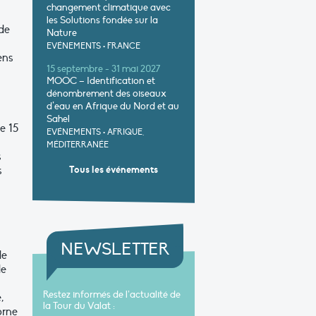
changement climatique avec
les Solutions fondée sur la
 de
Nature
EVÉNEMENTS
•
FRANCE
ens
15 septembre - 31 mai 2027
MOOC – Identification et
dénombrement des oiseaux
d’eau en Afrique du Nord et au
Sahel
e 15
EVÉNEMENTS
•
AFRIQUE,
MÉDITERRANÉE
s
s
Tous les événements
NEWSLETTER
de
de
Restez informés de l’actualité de
,
la Tour du Valat :
orne