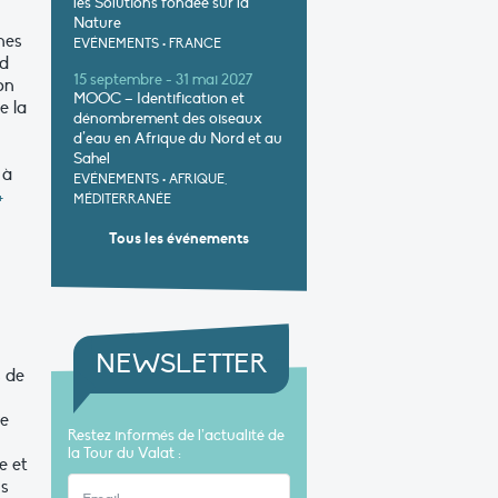
les Solutions fondée sur la
Nature
nes
EVÉNEMENTS
•
FRANCE
nd
15 septembre - 31 mai 2027
on
MOOC – Identification et
e la
dénombrement des oiseaux
d’eau en Afrique du Nord et au
Sahel
 à
EVÉNEMENTS
•
AFRIQUE,
+
MÉDITERRANÉE
Tous les événements
NEWSLETTER
s de
re
Restez informés de l’actualité de
la Tour du Valat :
e et
is