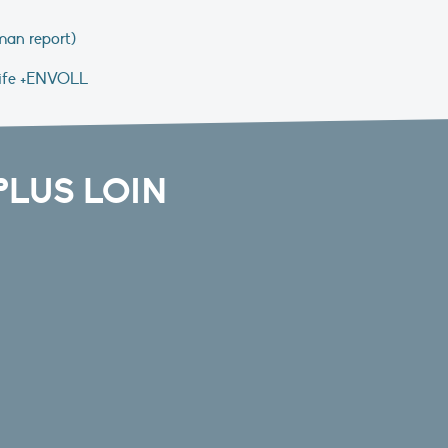
man report)
 Life +ENVOLL
PLUS LOIN