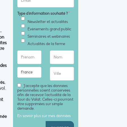
Type d'information souhaité ?
*
Newsletter et actualités
Évènements grand public
 –
Séminaires et webinaires
ion
ites
Actualités de la ferme
tre
 des
rés
,
J'accepte que les données
ol.
personnelles soient conservées
afin de recevoir l'actualité de la
nt
Tour du Valat. Celles-ci pourront
être supprimées sur simple
demande.
En savoir plus sur mes données
anée