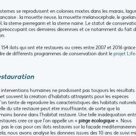
sternes se reproduisent en colonies mixtes dans les marais, lagu
rançaise : la mouette rieuse, la mouette mélanocéphale, le goéla
el, la sterne pierregarin et la sterne naine. Le statut de conservati
u préoccupant ces dernières décennies et ce notamment du fait d
on.
154 îlots qui ont été restaurés ou créés entre 2007 et 2016 grâce
adre de différents programmes de conservation dont le
projet Life
estauration
s interventions humaines ne produisent pas toujours les résultats
et souvent la création d’habitats attrayants pour les espèces
n tente de reproduire les caractéristiques des habitats naturel
le du site restauré peut être insuffisante, de sorte que la
oins bonne dans l’habitat restauré. Une telle inadéquation ent
 restaurés crée ce que l’on appelle un
« piège écologique »
. Nous
 pas le cas pour ces îlots restaurés sur la façade méditerranéenn
 cela, nous avons analysé les données issues des 10 ans de suivi m