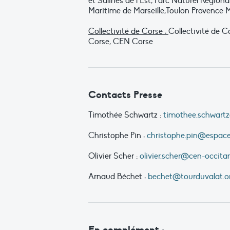
et Salines de l’Est, Parc Naturel Régio
Maritime de Marseille,Toulon Provence 
Collectivité de Corse :
Collectivité de 
Corse, CEN Corse
Contacts Presse
Timothée Schwartz :
timothee.schwart
Christophe Pin :
christophe.pin@espaces
Olivier Scher :
olivier.scher@cen-occitan
Arnaud Béchet :
bechet@tourduvalat.o
En complément :