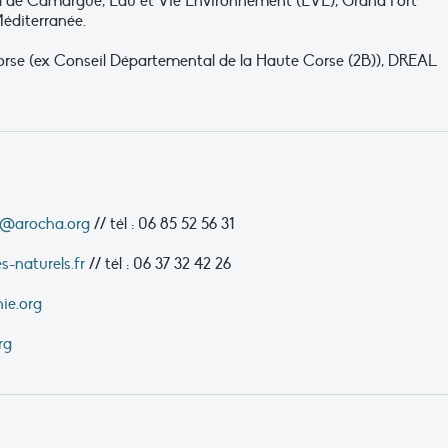
nal de Camargue, Eau et Vie Environnement (EVE), Grand Port
Méditerranée.
Corse (ex Conseil Départemental de la Haute Corse (2B)), DREAL
z@arocha.org
// tél : 06 85 52 56 31
-naturels.fr
// tél : 06 37 32 42 26
ie.org
rg