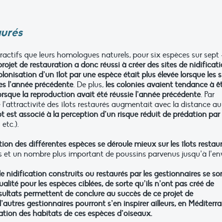
aurés
ttractifs que leurs homologues naturels, pour six espèces sur sept
projet de restauration a donc réussi à créer des sites de nidificat
olonisation d’un îlot par une espèce était plus élevée lorsque les s
es l’année précédente
. De plus,
les colonies avaient tendance à ê
 lorsque la reproduction avait été réussie l’année précédente
. Par
e l’attractivité des îlots restaurés augmentait avec la distance au
lot est associé à la perception d’un risque réduit de prédation par
etc.).
tion des différentes espèces se déroule mieux sur les îlots restau
s et un nombre plus important de poussins parvenus jusqu’à l’env
e nidification construits ou restaurés par les gestionnaires se so
ualité pour les espèces ciblées, de sorte qu’ils n’ont pas créé de
ésultats permettent de conclure au succès de ce projet de
d’autres gestionnaires pourront s’en inspirer ailleurs, en Méditerr
dation des habitats de ces espèces d’oiseaux.