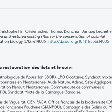
hristophe Pin, Olivier Scher, Thomas Blanchon, Arnaud Béchet e
ed and restored nesting sites for the conservation of colonial
ation biology. 37(2).e14005 :
http://dx.doi.org/10.1111/cobi.14005
restauration des îlots et le suivi
thologique du Roussillon (GOR), LPO Occitanie, Syndicat mixte
arbonnaise en Méditerranée, Aude Nature, Adena, Sète Agglopôle
ration Hérault Méditerranée, Communauté de communes a
l’Or, Syndicat Mixte de la Camargue Gardoise.
 du Vigueirat, CEN PACA, Office français de la biodiversité (OF
 de l’ancienne Poudrerie (SIANPOU), Compagnie des Salins du M