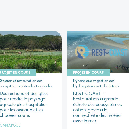
PROJET EN COURS
PROJET EN COURS
Gestion et restauration des
Dynamique et gestion des
écosystèmes naturels et agricoles
Hydrosystèmes et du Littoral
Des nichoirs et des gîtes
REST-COAST –
pour rendre le paysage
Restauration à grande
agricole plus hospitalier
échelle des écosystèmes
pour les oiseaux et les
côtiers grâce à la
chauves-souris
connectivité des rivières
avec la mer
CAMARGUE