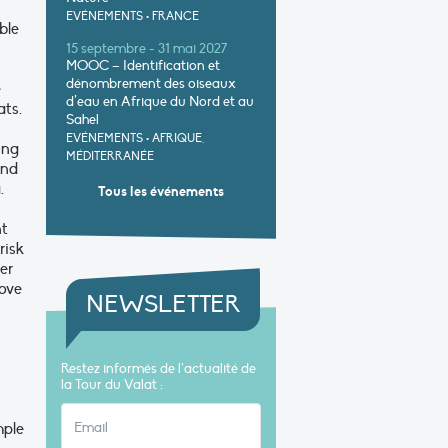
EVÉNEMENTS
•
FRANCE
ble
15 septembre - 31 mai 2027
MOOC – Identification et
dénombrement des oiseaux
e
d’eau en Afrique du Nord et au
ats.
Sahel
EVÉNEMENTS
•
AFRIQUE,
ing
MÉDITERRANÉE
and
.
Tous les événements
nt
risk
er
rove
NEWSLETTER
Restez informés de l’actualité de
la Tour du Valat :
mple