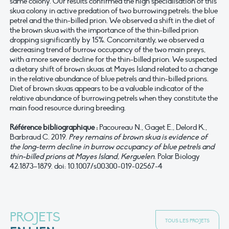
same colony. Our results confirmed the high specialisation of this
skua colony in active predation of two burrowing petrels: the blue
petrel and the thin-billed prion. We observed a shift in the diet of
the brown skua with the importance of the thin-billed prion
dropping significantly by 15%. Concomitantly, we observed a
decreasing trend of burrow occupancy of the two main preys,
with a more severe decline for the thin-billed prion. We suspected
a dietary shift of brown skuas at Mayes Island related to a change
in the relative abundance of blue petrels and thin-billed prions.
Diet of brown skuas appears to be a valuable indicator of the
relative abundance of burrowing petrels when they constitute the
main food resource during breeding.
Référence bibliographique :
Pacoureau N., Gaget E., Delord K.,
Barbraud C. 2019.
Prey remains of brown skua is evidence of
the long-term decline in burrow occupancy of blue petrels and
thin-billed prions at Mayes Island, Kerguelen
. Polar Biology
42:1873–1879. doi: 10.1007/s00300-019-02567-4
PROJETS
TOUS LES PROJETS