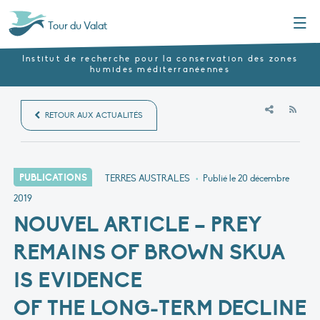
Menu
Tour du Valat
Institut de recherche pour la conservation des zones
humides méditerranéennes
RSS
RETOUR AUX ACTUALITÉS
PUBLICATIONS
TERRES AUSTRALES
•
Publié le
20 décembre
2019
NOUVEL ARTICLE – PREY
REMAINS OF BROWN SKUA
IS EVIDENCE
OF THE LONG‑TERM DECLINE