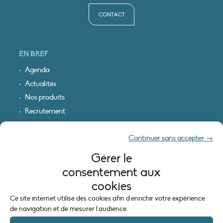
CONTACT
EN BREF
Agenda
Actualités
Nos produits
Recrutement
Recevoir nos infos
Continuer sans accepter →
Logo & plan d’accès
Gérer le
INFORMATIONS LÉGALES
consentement aux
Mentions légales
cookies
Plan du site
Ce site internet utilise des cookies afin d'enrichir votre expérience
Politique de cookies (UE)
de navigation et de mesurer l'audience.