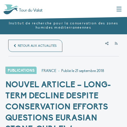
Menu
Tour du Valat
Institut de recherche pour la conservation des zones
humides méditerranéennes
RSS
RETOUR AUX ACTUALITÉS
PUBLICATIONS
FRANCE
•
Publié le
21 septembre 2018
NOUVEL ARTICLE – LONG-
TERM DECLINE DESPITE
CONSERVATION EFFORTS
QUESTIONS EURASIAN