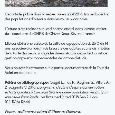
Cet article, publié dans la revue Ibis en août 2018, traite du déclin
des populations d’oiseaux dans les milieux agricoles.
L’étude a été réalisée sur l’œdicnème criard, dans la zone-atelier
du laboratoire du CNRS de Chizé (Deux-Sèvres, France).
Elle conclut à une baisse de la taille de la population de 26 % en 14
ans, associée à un déclin de la survie des adultes et une diminution
de la taille des oeufs, malgré les divers statuts de protection et de
gestion agro-environnementales de la zone d’étude.
Vous pouvez le retrouver sur le portail documentaire de la Tour du
Valat en cliquant
ici
.
Référence bibliographique :
Gaget E., Fay R., Augiron S., Villers A.,
Bretagnolle V. 2018.
Long-term decline despite conservation
efforts questions Eurasian Stone-curlew population viability in
intensive farmlands
. Ibis [Internet] [cited 2018 Sep 21]. doi:
10.1111/ibi.12646
Photo : œdicnème criard © Thomas Galewski