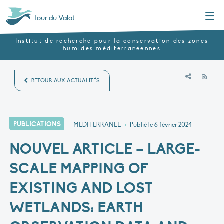
Menu
Tour du Valat
Institut de recherche pour la conservation des zones
humides méditerranéennes
RSS
RETOUR AUX ACTUALITÉS
PUBLICATIONS
MÉDITERRANÉE
•
Publié le
6 février 2024
NOUVEL ARTICLE – LARGE-
SCALE MAPPING OF
EXISTING AND LOST
WETLANDS: EARTH