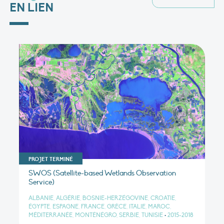
EN LIEN
PROJET TERMINÉ
SWOS (Satellite-based Wetlands Observation
Service)
ALBANIE, ALGÉRIE, BOSNIE-HERZÉGOVINE, CROATIE,
ÉGYPTE, ESPAGNE, FRANCE, GRÈCE, ITALIE, MAROC,
MÉDITERRANÉE, MONTÉNÉGRO, SERBIE, TUNISIE
•
2015-2018