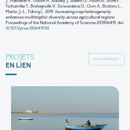
J., Mathevet R., Gibon A., Baudry J., Balent G., Poulin B., Burel F.,
Tscharntke T., Bretagnolle V., Siriwardena G., Ouin A., Brotons L.,
Martin J.-L., Fahrig L. 2019.
Increasing crop heterogeneity
enhances multitrophic diversity across agricultural regions
.
Proceedings of the National Academy of Sciences:201906419. doi:
10.1073/pnas.1906419116
PROJETS
TOUS LES PROJETS
EN LIEN