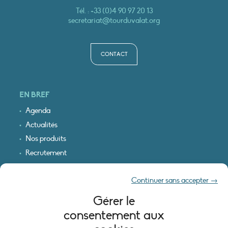
Tél. :
+33 (0)4 90 97 20 13
secretariat@tourduvalat.org
CONTACT
EN BREF
Agenda
Actualités
Nos produits
Recrutement
Recevoir nos infos
Continuer sans accepter →
Logo & plan d’accès
Gérer le
INFORMATIONS LÉGALES
consentement aux
Mentions légales