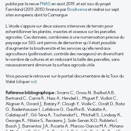
publié par la revue
PNAS
en août 2019, et est issu du projet
Farmland (2011-2015) financé par
Biodiversa
et réalisé sur sept
sites européens dont la Camargue
L’étude s’appuie sur deux saisons intensives de terrain pour
échantillonner les plantes, insectes et oiseaux sur les parcelles
agricoles. Ces données, combinées à une numérisation précise du
paysage sur SIG, ont permis de démontrer qu’il était possible
d’augmenter la biodiversité et les services qu’elle rend aux
agriculteurs (pollinisation, contrôle des ravageurs) en diversifiant
le nombre de cultures et en réduisant la taille des parcelles, sans
nécessairement diminuer la surface agricole utile.
Vous pouvez le retrouver sur le portail documentaire de la Tour du
Valat (cliquer
ici
).
Référence bibliographique :
Sirami C., Gross N., Baillod A.B.,
Bertrand C., Carrié R., Hass A., Henckel L., Miguet P., Vuillot C.,
Alignier A., Girard J., Batáry P., Clough Y., Violle C., Giralt D., Bota
G., Badenhausser I., Lefebvre G., Gauffre B., Vialatte A.,
Calatayud F., Gil-Tena A., Tischendorf L., Mitchell S., Lindsay K.,
Georges R., Hilaire S., Recasens J., Solé-Senan X.O., Robleño I.,
Bosch J., Barrientos J.A., Ricarte A., Marcos-Garcia M.Á., Miñano