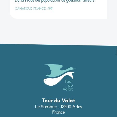
Dynamique des populations de goélands railleurs
CAMARGUE, FRANCE
•
1991
Tour du Valat
Le Sambuc - 13200 Arles
France