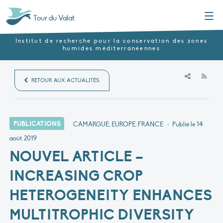
Menu
Tour du Valat
Institut de recherche pour la conservation des zones
humides méditerranéennes
RSS
RETOUR AUX ACTUALITÉS
PUBLICATIONS
CAMARGUE, EUROPE, FRANCE
•
Publié le
14
août 2019
NOUVEL ARTICLE –
INCREASING CROP
HETEROGENEITY ENHANCES
MULTITROPHIC DIVERSITY