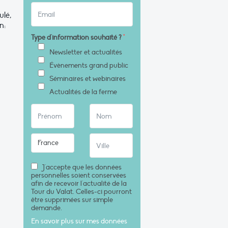
ulé,
n:
Type d'information souhaité ?
*
Newsletter et actualités
Évènements grand public
Séminaires et webinaires
Actualités de la ferme
J'accepte que les données
personnelles soient conservées
afin de recevoir l'actualité de la
Tour du Valat. Celles-ci pourront
être supprimées sur simple
demande.
En savoir plus sur mes données