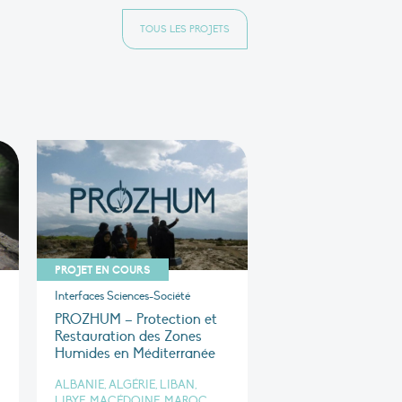
TOUS LES PROJETS
PROJET EN COURS
Interfaces Sciences-Société
PROZHUM – Protection et
Restauration des Zones
Humides en Méditerranée
ALBANIE, ALGÉRIE, LIBAN,
LIBYE, MACÉDOINE, MAROC,