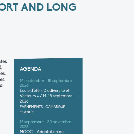
ORT AND LONG
ntes
),
AGENDA
es.
ves
14 septembre - 18 septembre
la
2026
École d’été « Biodiversité et
Vecteurs » / 14-18 septembre
2026
EVÉNEMENTS
•
CAMARGUE,
FRANCE
15 septembre - 30 novembre
2026
MOOC – Adaptation au