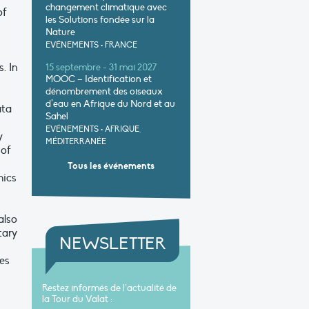
changement climatique avec
of
les Solutions fondée sur la
Nature
EVÉNEMENTS
•
FRANCE
. In
15 septembre - 31 mai 2027
MOOC – Identification et
dénombrement des oiseaux
d’eau en Afrique du Nord et au
ata
Sahel
EVÉNEMENTS
•
AFRIQUE,
y
MÉDITERRANÉE
 of
Tous les événements
mics
also
tary
NEWSLETTER
es
Restez informés de l’actualité de
la Tour du Valat :