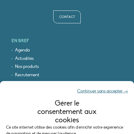
CONTACT
EN BREF
Agenda
Actualités
Nos produits
Recrutement
Recevoir nos infos
Continuer sans accepter →
Logo & plan d’accès
Gérer le
INFORMATIONS LÉGALES
consentement aux
Mentions légales
cookies
Plan du site
Ce site internet utilise des cookies afin d'enrichir votre expérience
Politique de cookies (UE)
de navigation et de mesurer l'audience.