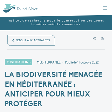
Menu
Tour du Valat
Institut de recherche pour la conservation des zones
humides méditerranéennes
RSS
RETOUR AUX ACTUALITÉS
PUBLICATIONS
MÉDITERRANÉE
•
Publié le
11 octobre 2022
LA BIODIVERSITÉ MENACÉE
EN MÉDITERRANÉE :
ANTICIPER POUR MIEUX
PROTÉGER