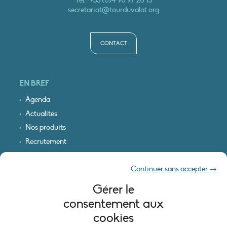
Tél. :
+33 (0)4 90 97 20 13
secretariat@tourduvalat.org
CONTACT
EN BREF
Agenda
Actualités
Nos produits
Recrutement
Recevoir nos infos
Continuer sans accepter →
Logo & plan d’accès
Gérer le
INFORMATIONS LÉGALES
consentement aux
Mentions légales
cookies
Plan du site